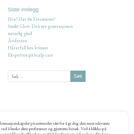
Siste innlegg
Hva? Har du Extensions?
Sunlit Glow: Den nye generasjonen
naturlig glød
Årsfesten
Håravfall hos kvinner
Eksperten på Scalp care
Søk
etter:
formasjonskapsler på nettstedet vårt for å gi deg den mest relevante
 ved å huske dine preferanser og gjentatte besøk. Ved å klikke på
", samtykker du til bruken av ALLE informasjonskapslene. Du kan