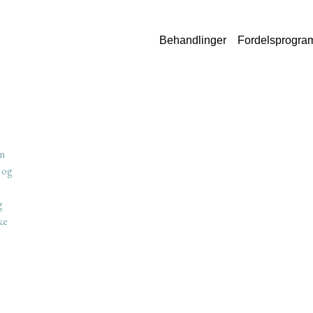
Behandlinger
Fordelsprogra
an
 og
g
ke