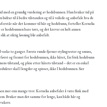
lltid med en grundig vurdering av hodebunnen. Hun bruker tid på
bidrar til å bedre tilstanden og til å veilede og anbefale hva de
isforstår når det kommer til hår og hodebunn, forteller Kornelia
te er hodebunnen bare tørr, og det krever en helt annen
slik at riktig løsning blir anbefalt.
vaske to ganger. Første runde fjerner stylingrester og smuss,
først og fremst for hodebunnen, ikke håret, En frisk hodebunn
ns tilstand, og pleie etter hårets tilstand – det er en enkel
odukter skal I lengder og spisser, ikke I hodebunnen. Sier
en mer enn mange tror. Kornelia anbefaler å være flink med
llom. Bruker man det samme for lenge, kan både hår og
svakere.