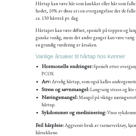
Hårtap kan være hår som knekker eller hår som falle
hodet, 10% av disse er i en overgangsfase der de fall
ca. 130 hårstrå pr. dag.
Hårtapet kan være diffust, spesielt på toppen og lang
ganske vanlig, mens det andre ganger kan være varig.
en grundig vurdering av årsaken.
Vanlige årsaker til hårtap hos kvinner
Hormonelle endringer:
Spesielt etter overgan
PCOS.
Arv:
Arvelig hårtap, som også kalles androgenetisk
Stress og søvnmangel:
Langvarig stress og lite 
Næringsmangel:
Mangel på viktige næringsstoff
hårtap.
Sykdommer og medisinering:
Visse sykdomme
Feil hårpleie:
Aggressiv bruk av varmeverktøy, kjem
hårsekkene.