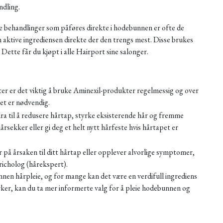
ndling.
 behandlinger som påføres direkte i hodebunnen er ofte de
n aktive ingrediensen direkte der den trengs mest. Disse brukes
 Dette får du kjøpt i alle Hairport sine salonger.
ter er det viktig å bruke Aminexil-produkter regelmessig og over
et er nødvendig.
ra til å redusere hårtap, styrke eksisterende hår og fremme
rsekker eller gi deg et helt nytt hårfeste hvis hårtapet er
 på årsaken til ditt hårtap eller opplever alvorlige symptomer,
tricholog (hårekspert).
nen hårpleie, og for mange kan det være en verdifull ingrediens
rker, kan du ta mer informerte valg for å pleie hodebunnen og