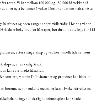
r fra roten. Vi har mellom 100 000 og 150 000 hårsekker på
er ut og et nytt begynner å vokse. Derfor er det normalt å miste
s hårfestet og noen ganger er det midlertidig. Høst og vår er
 Hvis du er bekymret for hårtapet, bør du kontakte lege for å få
gsalderen, etter svangerskap og ved hormonelle lidelser som
 alopeci, er en vanlig årsak.
søvn kan føre til økt håravfall.
er som jern, vitamin D, B-vitaminer og proteiner kan bidra til
r, betennelser og enkelte medisiner kan påvirke hårveksten.
iske behandlinger og dårlig hodebunnspleie kan skade