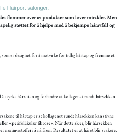
lle Hairport salonger.
et flommer over av produkter som lover mirakler. Men
kapelig støttet for å hjelpe med å bekjempe håravfall og
, som er designet for å motvirke for tidlig hårtap og fremme et
il å styrke hårroten og forhindre at kollagenet rundt hårsekken
sakene til hårtap er at kollagenet rundt hårsekken kan stivne
ller «perifollikulær fibrose». Når dette skjer, blir hårsekken
 næringsstoffer i å nå frem. Resultatet er at håret blir svakere,