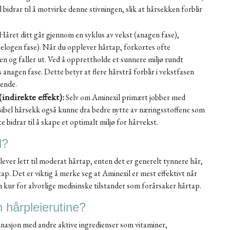
il bidrar til å motvirke denne stivningen, slik at hårsekken forblir
Håret ditt går gjennom en syklus av vekst (anagen fase),
telogen fase). Når du opplever hårtap, forkortes ofte
sen og faller ut. Ved å opprettholde et sunnere miljø rundt
 anagen fase. Dette betyr at flere hårstrå forblir i vekstfasen
eende.
ndirekte effekt):
Selv om Aminexil primært jobber med
ksibel hårsekk også kunne dra bedre nytte av næringsstoffene som
bidrar til å skape et optimalt miljø for hårvekst.
l?
ver lett til moderat hårtap, enten det er generelt tynnere hår,
tap. Det er viktig å merke seg at Aminexil er mest effektivt når
en kur for alvorlige medisinske tilstander som forårsaker hårtap.
n hårpleierutine?
inasjon med andre aktive ingredienser som vitaminer,