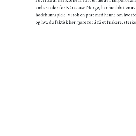
I over 20 år har Kornelia vært en del av Hairport-fa
ambassadør for Kérastase Norge, har hun blitt en av 
hodebunnspleie. Vi tok en prat med henne om hvor
og hva du faktisk bør gjøre for å få et friskere, sterke