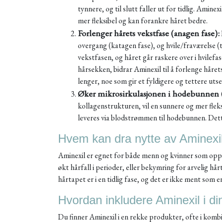
tynnere, og til slutt faller ut for tidlig. Aminex
mer fleksibel og kan forankre håret bedre.
Forlenger hårets vekstfase (anagen fase):
overgang (katagen fase), og hvile/fraværelse (
vekstfasen, og håret går raskere over i hvilefa
hårsekken, bidrar Aminexil til å forlenge hårets
lenger, noe som gir et fyldigere og tettere uts
Øker mikrosirkulasjonen i hodebunnen (i
kollagenstrukturen, vil en sunnere og mer fle
leveres via blodstrømmen til hodebunnen. Dette 
Hvem kan dra nytte av Aminexi
Aminexil er egnet for både menn og kvinner som opple
økt hårfall i perioder, eller bekymring for arvelig hår
hårtapet er i en tidlig fase, og det er ikke ment som 
Hvordan inkludere Aminexil i di
Du finner Aminexil i en rekke produkter, ofte i komb