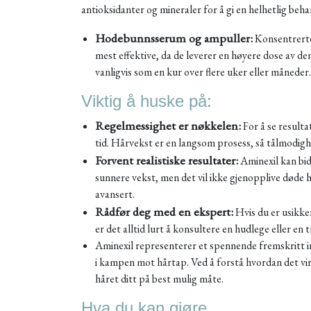
antioksidanter og mineraler for å gi en helhetlig beha
Hodebunnsserum og ampuller:
Konsentrerte
mest effektive, da de leverer en høyere dose av de
vanligvis som en kur over flere uker eller måneder.
Viktig å huske på:
Regelmessighet er nøkkelen:
For å se resulta
tid. Hårvekst er en langsom prosess, så tålmodigh
Forvent realistiske resultater:
Aminexil kan bid
sunnere vekst, men det vil ikke gjenopplive døde hå
avansert.
Rådfør deg med en ekspert:
Hvis du er usikker
er det alltid lurt å konsultere en hudlege eller en 
Aminexil representerer et spennende fremskritt in
i kampen mot hårtap. Ved å forstå hvordan det vi
håret ditt på best mulig måte.
Hva du kan gjøre