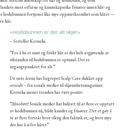
milien. Med sin lidenskap for hår og hodebunn, og som
landets mest erfarne og kunnskapsrike frisører innen hår- og
for hodebunnen fortjener like mye oppmerksomhet som håret —
re hår.
«Hodebunnen er der alt skjer»
– forteller Kornelia.
“For å ha et sunt og friskt hår er det helt avgjørende at
tilstanden til hodebunnen er optimal. Det er
utgangspunktet for alt.”
De siste årene har begrepet Scalp Care dukket opp
overalt – fra sosiale medier til skjønnhetsmagasiner.
Kornelia mener trenden har vært positiv:
“Absolutt! Sosiale medier har bidratt til at flere er opptatt
av hodebunnen nå, både kunder og frisører. Det er gøy å
se at flere forstår hvor viktig den faktisk er, og hvor mye
det har å si for håret”