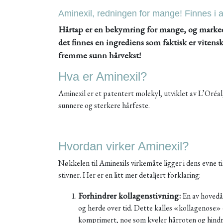
Aminexil, redningen for mange! Finnes i a
Hårtap er en bekymring for mange, og marked
det finnes en ingrediens som faktisk er vitens
fremme sunn hårvekst!
Hva er Aminexil?
Aminexil er et patentert molekyl, utviklet av L’Oréal
sunnere og sterkere hårfeste.
Hvordan virker Aminexil?
Nøkkelen til Aminexils virkemåte ligger i dens evne t
stivner. Her er en litt mer detaljert forklaring:
Forhindrer kollagenstivning:
En av hovedår
og herde over tid. Dette kalles «kollagenose» e
komprimert, noe som kveler hårroten og hindrer