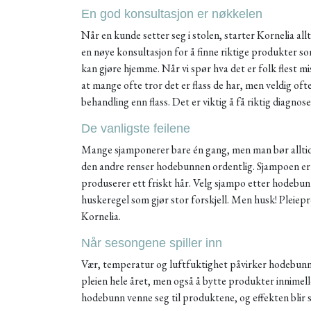
En god konsultasjon er nøkkelen
Når en kunde setter seg i stolen, starter Kornelia a
en nøye konsultasjon for å finne riktige produkter som 
kan gjøre hjemme. Når vi spør hva det er folk flest m
at mange ofte tror det er flass de har, men veldig of
behandling enn flass. Det er viktig å få riktig diagnose 
De vanligste feilene
Mange sjamponerer bare én gang, men man bør alltid 
den andre renser hodebunnen ordentlig. Sjampoen er 
produserer ett friskt hår. Velg sjampo etter hodebunne
huskeregel som gjør stor forskjell. Men husk! Pleiepr
Kornelia.
Når sesongene spiller inn
Vær, temperatur og luftfuktighet påvirker hodebunn
pleien hele året, men også å bytte produkter innime
hodebunn venne seg til produktene, og effekten blir 