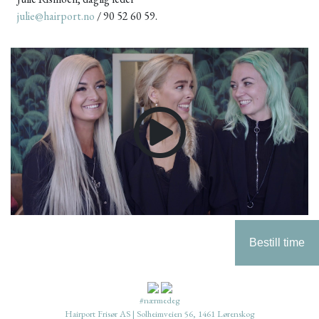
julie@hairport.no
/ 90 52 60 59.
Bestill time
#nærmedeg
Hairport Frisør AS | Solheimveien 56, 1461 Lørenskog