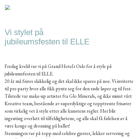
Vi stylet på
jubileumsfesten til ELLE
Fredag kveld var vi på Grand Hotel i Oslo for å style på
jubileumsfesten til ELLE.
20 år må feires skikkelig og det skal ikke spares på noe. Vi inviterte
til pre-party hvor alle fikk pynte seg for den røde løper og til fest.
Tilstede var make-up artister fra Glo Minerals, og ikke minst vårt
Kreative team, bestående av superdyktige og topptrente frisører
som virkelig vet å style etter alle kunstens regler. Her blir
ingenting overlatt til tilfeldighetene, og alle skal få følelsen av å
være konge og dronning på ballet!
Stemningen var på topp med celebre gjester, lekker servering og