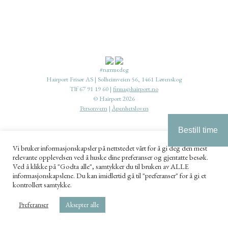
#nærmedeg
Hairport Frisør AS | Solheimveien 56, 1461 Lørenskog
Tlf 67 91 19 60 |
firma@hairport.no
© Hairport 2026
Personvern
|
Åpenhetsloven
Bestill time
Vi bruker informasjonskapsler på nettstedet vårt for å gi deg den mest
relevante opplevelsen ved å huske dine preferanser og gjentatte besøk.
Ved å klikke på "Godta alle", samtykker du til bruken av ALLE
informasjonskapslene. Du kan imidlertid gå til "preferanser" for å gi et
kontrollert samtykke.
Preferanser
Aksepter alle