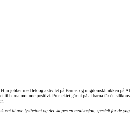
. Hun jobber med lek og aktivitet på Barne- og ungdomsklinikken på Ah
t til barna mot noe positivt. Prosjektet går ut på at barna får én silikon
er.
okuset til noe lystbetont og det skapes en motivasjon, spesielt for de yng