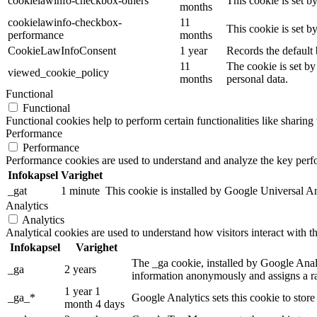
cookielawinfo-checkbox-others
This cookie is set b
months
cookielawinfo-checkbox-
11
This cookie is set 
performance
months
CookieLawInfoConsent
1 year
Records the default 
11
The cookie is set by
viewed_cookie_policy
months
personal data.
Functional
Functional
Functional cookies help to perform certain functionalities like sharing 
Performance
Performance
Performance cookies are used to understand and analyze the key perfor
Infokapsel
Varighet
_gat
1 minute
This cookie is installed by Google Universal Analy
Analytics
Analytics
Analytical cookies are used to understand how visitors interact with th
Infokapsel
Varighet
The _ga cookie, installed by Google Analyt
_ga
2 years
information anonymously and assigns a r
1 year 1
_ga_*
Google Analytics sets this cookie to stor
month 4 days