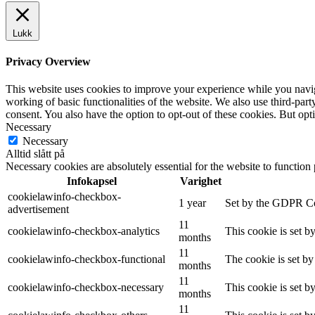
Lukk
Privacy Overview
This website uses cookies to improve your experience while you navigat
working of basic functionalities of the website. We also use third-pa
consent. You also have the option to opt-out of these cookies. But op
Necessary
Necessary
Alltid slått på
Necessary cookies are absolutely essential for the website to function
Infokapsel
Varighet
cookielawinfo-checkbox-
1 year
Set by the GDPR Cook
advertisement
11
cookielawinfo-checkbox-analytics
This cookie is set b
months
11
cookielawinfo-checkbox-functional
The cookie is set by
months
11
cookielawinfo-checkbox-necessary
This cookie is set b
months
11