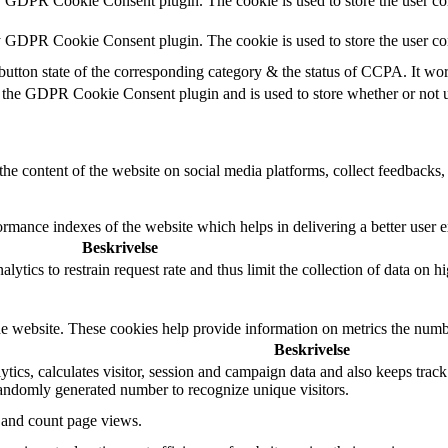
y GDPR Cookie Consent plugin. The cookie is used to store the user con
by GDPR Cookie Consent plugin. The cookie is used to store the user co
button state of the corresponding category & the status of CCPA. It wo
 the GDPR Cookie Consent plugin and is used to store whether or not us
the content of the website on social media platforms, collect feedbacks, 
mance indexes of the website which helps in delivering a better user ex
Beskrivelse
tics to restrain request rate and thus limit the collection of data on hig
e website. These cookies help provide information on metrics the number 
Beskrivelse
ics, calculates visitor, session and campaign data and also keeps track of
andomly generated number to recognize unique visitors.
e and count page views.