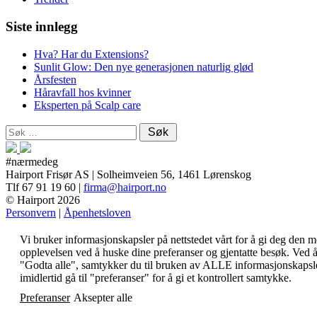
Siste innlegg
Hva? Har du Extensions?
Sunlit Glow: Den nye generasjonen naturlig glød
Årsfesten
Håravfall hos kvinner
Eksperten på Scalp care
Søk
etter:
#nærmedeg
Hairport Frisør AS | Solheimveien 56, 1461 Lørenskog
Tlf 67 91 19 60 |
firma@hairport.no
© Hairport 2026
Personvern
|
Åpenhetsloven
Vi bruker informasjonskapsler på nettstedet vårt for å gi deg den m
opplevelsen ved å huske dine preferanser og gjentatte besøk. Ved å
"Godta alle", samtykker du til bruken av ALLE informasjonskaps
imidlertid gå til "preferanser" for å gi et kontrollert samtykke.
Preferanser
Aksepter alle