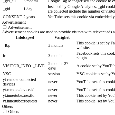
_gcl_au
3 months
Google Tag Manager sets the cookie to exp
Installed by Google Analytics, _gid cookie
_gid
1 day
are collected include the number of visito
CONSENT
2 years
YouTube sets this cookie via embedded yo
Advertisement
Advertisement
Advertisement cookies are used to provide visitors with relevant ads 
Infokapsel
Varighet
This cookie is set by F
_fbp
3 months
website.
Facebook sets this cook
fr
3 months
plugin.
5 months 27
VISITOR_INFO1_LIVE
A cookie set by YouTube
days
YSC
session
YSC cookie is set by Y
yt-remote-connected-
never
YouTube sets this cooki
devices
yt-remote-device-id
never
YouTube sets this cooki
yt.innertube::nextId
never
This cookie, set by You
yt.innertube::requests
never
This cookie, set by You
Others
Others