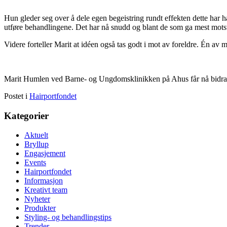
Hun gleder seg over å dele egen begeistring rundt effekten dette har hatt
utføre behandlingene. Det har nå snudd og blant de som ga mest motsta
Videre forteller Marit at idéen også tas godt i mot av foreldre. Én av m
Marit Humlen ved Barne- og Ungdomsklinikken på Ahus får nå bidrag fra
Postet i
Hairportfondet
Kategorier
Aktuelt
Bryllup
Engasjement
Events
Hairportfondet
Informasjon
Kreativt team
Nyheter
Produkter
Styling- og behandlingstips
Trender